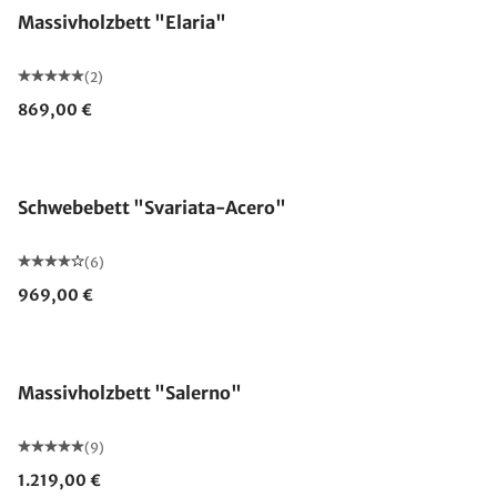
Massivholzbett "Elaria"
(2)
869,00 €
Schwebebett "Svariata-Acero"
(6)
969,00 €
Massivholzbett "Salerno"
(9)
1.219,00 €