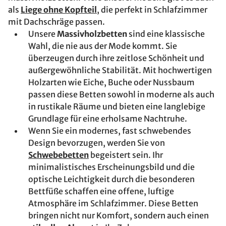
als
Liege ohne Kopfteil
, die perfekt in Schlafzimmer
mit Dachschräge passen.
Unsere
Massivholzbetten
sind eine klassische
Wahl, die nie aus der Mode kommt. Sie
überzeugen durch ihre zeitlose Schönheit und
außergewöhnliche Stabilität. Mit hochwertigen
Holzarten wie Eiche, Buche oder Nussbaum
passen diese Betten sowohl in moderne als auch
in rustikale Räume und bieten eine langlebige
Grundlage für eine erholsame Nachtruhe.
Wenn Sie ein modernes, fast schwebendes
Design bevorzugen, werden Sie von
Schwebebetten
begeistert sein. Ihr
minimalistisches Erscheinungsbild und die
optische Leichtigkeit durch die besonderen
Bettfüße schaffen eine offene, luftige
Atmosphäre im Schlafzimmer. Diese Betten
bringen nicht nur Komfort, sondern auch einen