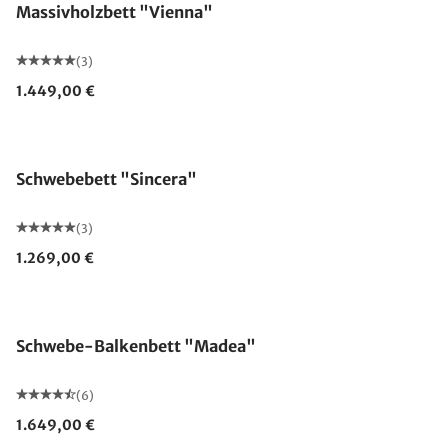
Massivholzbett "Vienna"
(3)
1.449,00 €
Made in Germany
Schwebebett "Sincera"
(3)
1.269,00 €
Schwebe-Balkenbett "Madea"
(6)
1.649,00 €