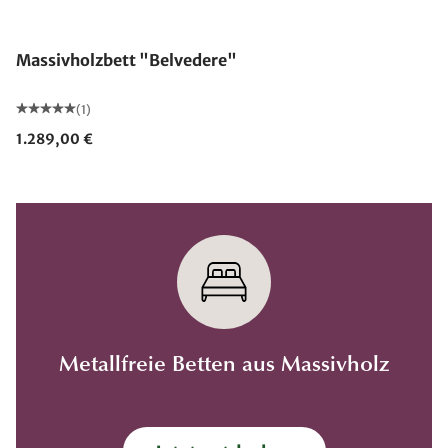
Massivholzbett "Belvedere"
(1)
1.289,00 €
Metallfreie Betten aus Massivholz