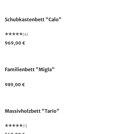
Schubkastenbett "Calo"
(4)
969,00 €
Familienbett "Migla"
989,00 €
Massivholzbett "Tario"
(1)