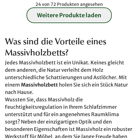
24 von 72 Produkten angesehen
Weitere Produkte laden
Was sind die Vorteile eines
Massivholzbetts?
Jedes Massivholzbett ist ein Unikat. Keines gleicht
dem anderen, die Natur verleiht dem Holz
unterschiedliche Schattierungen und Astlöcher. Mit
einem
Massivholzbett
holen Sie sich ein Stück Natur
nach Hause.
Wussten Sie, dass Massivholz die
Feuchtigkeitsregulation in Ihrem Schlafzimmer
unterstützt und für ein angenehmes Raumklima
sorgt? Neben der einzigartigen Optik und den
besonderen Eigenschaften ist Massivholz ein robuster
Werkstoff für Möbel, an dem Sie lange Freude haben