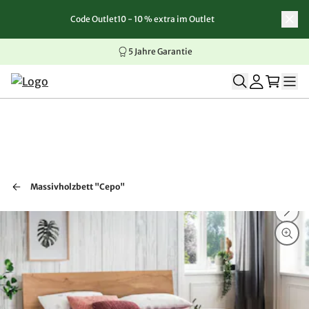
Code Outlet10 - 10 % extra im Outlet
Zum Inhalt springen
Zur Navigation springen
Zum Seitenende springen
5 Jahre Garantie
Massivholzbett "Cepo"