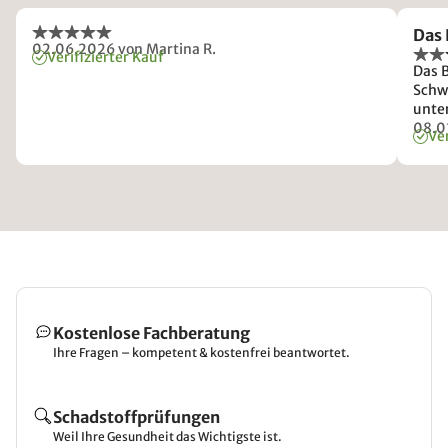
Das 
02.06.2026
von Martina R.
Verifizierter Kauf
Das B
Schw
unter
beide
08.0
Ver
Um d
Verä
Kostenlose Fachberatung
Ihre Fragen – kompetent & kostenfrei beantwortet.
Schadstoffprüfungen
Weil Ihre Gesundheit das Wichtigste ist.