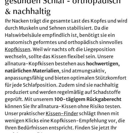
gesunden Schlaf - orthopädisch
& nachhaltig
Ihr Nacken trägt die gesamte Last des Kopfes und wird
durch Muskeln und Sehnen stabilisiert. Da die
Halswirbelsäule empfindlich ist, benötigt sie ein
anatomisch geformtes und orthopädisch sinnvolles
Kopfkissen
. Weil wir nachts oft die Liegeposition
wechseln, sollte das Kissen flexibel sein. Unsere
allnatura-Kopfkissen bestehen aus
hochwertigen,
natürlichen Materialien
, sind atmungsaktiv,
anpassungsfähig und bieten optimalen Stützkomfort
für jede Schlafposition. Zudem sind sie nachhaltig
produziert und werden regelmäßig auf Schadstoffe
geprüft. Mit unserem
100-tägigem Rückgaberecht
können Sie Ihr allnatura-Kissen ohne Risiko testen.
Unser praktischer
Kissen-Finder
schlägt Ihnen mit
wenigen Klicks eine Kopfkissen-Empfehlung vor, die
Ihren Bedürfnissen entspricht. Finden Sie jetzt Ihr