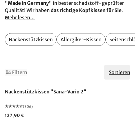
"Made in Germany"
in bester schadstoff-geprüfter
Qualität! Wir haben
das richtige Kopfkissen für Sie
.
Mehr lesen...
Nackenstützkissen
Allergiker-Kissen
Seitenschl
2
Filtern
Sortieren
Nackenstützkissen "Sana-Vario 2"
(306)
127,90 €
Made in Germany