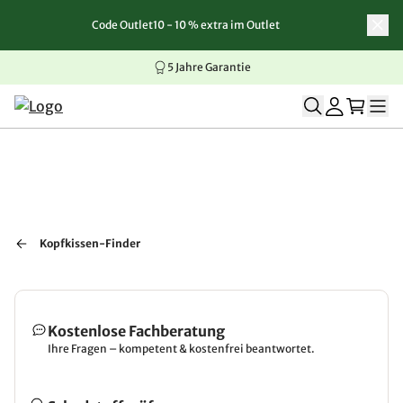
Code Outlet10 - 10 % extra im Outlet
Zum Inhalt springen
Zur Navigation springen
Zum Seitenende springen
5 Jahre Garantie
Kopfkissen-Finder
Kostenlose Fachberatung
Ihre Fragen – kompetent & kostenfrei beantwortet.