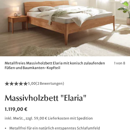
Metallfreies Massivholzbett Elaria mit konisch zulaufenden
1 von 8
Füßen und Baumkanten-Kopfteil
5,00
(
2 Bewertungen
)
Massivholzbett "Elaria"
1.119,00 €
inkl. MwSt., zzgl. 59,00 € Lieferkosten mit Spedition
Metallfrei für ein natürlich entspanntes Schlafumfeld