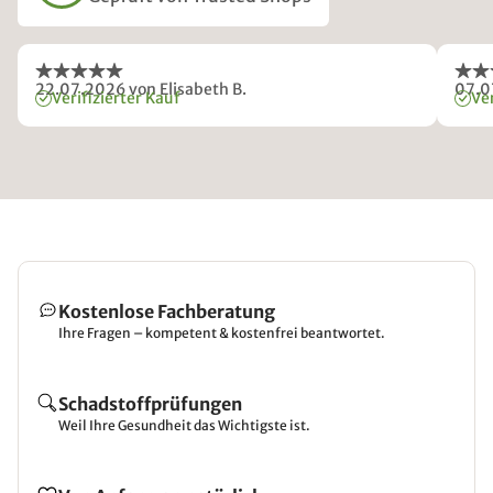
22.07.2026
von Elisabeth B.
07.0
Verifizierter Kauf
Ver
Kostenlose Fachberatung
Ihre Fragen – kompetent & kostenfrei beantwortet.
Schadstoffprüfungen
Weil Ihre Gesundheit das Wichtigste ist.