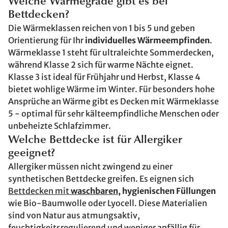
Welche Wärmegrade gibt es bei
Bettdecken?
Die Wärmeklassen reichen von 1 bis 5 und geben
Orientierung für Ihr
individuelles Wärmeempfinden
.
Wärmeklasse 1 steht für ultraleichte Sommerdecken,
während Klasse 2 sich für warme Nächte eignet.
Klasse 3 ist ideal für Frühjahr und Herbst, Klasse 4
bietet wohlige Wärme im Winter. Für besonders hohe
Ansprüche an Wärme gibt es Decken mit Wärmeklasse
5 - optimal für sehr kälteempfindliche Menschen oder
unbeheizte Schlafzimmer.
Welche Bettdecke ist für Allergiker
geeignet?
Allergiker müssen nicht zwingend zu einer
synthetischen Bettdecke greifen. Es eignen sich
Bettdecken mit
waschbaren
, hygienischen Füllungen
wie Bio-Baumwolle oder Lyocell. Diese Materialien
sind von Natur aus atmungsaktiv,
feuchtigkeitsregulierend und weniger anfällig für