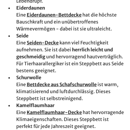
Lebendrupf.
Eiderdaunen
Eine
Eiderdaunen-Bettdecke
hat die höchste
Bauschkraft und ein unübertroffenes
Wärmevermögen - dabei ist sie ultraleicht.
Seide
Eine
Seiden-Decke
kann viel Feuchtigkeit
aufnehmen. Sie ist dabei
herrlich leicht und
geschmeidig
und hervorragend hautverträglich.
Für Tierhaarallergiker ist ein Steppbett aus Seide
bestens geeignet.
Schurwolle
Eine
Bettdecke aus Schafschurwolle
ist warm,
klimatisierend und luftdurchlässig. Dieses
Steppbett ist selbstreinigend.
Kamelflaumhaar
Eine
Kamelflaumhaar-Decke
hat hervorragende
Klimaeigenschaften. Dieses Steppbett ist
perfekt für jede Jahreszeit geeignet.