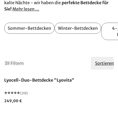
kalte Nächte - wir haben die
perfekte Bettdecke für
Sie!
Mehr lesen ...
Sommer-Bettdecken
Winter-Bettdecken
4-
2
Filtern
Sortieren
Made in Germany
Lyocell-Duo-Bettdecke "Lyovita"
(210)
249,00 €
Made in Germany