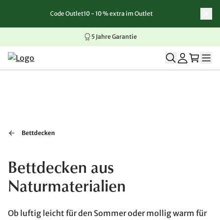
Code Outlet10 - 10 % extra im Outlet
Zum Inhalt springen
Zur Navigation springen
Zum Seitenende springen
5 Jahre Garantie
Bettdecken
Bettdecken aus
Naturmaterialien
Ob luftig leicht für den Sommer oder mollig warm für