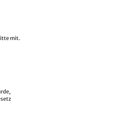
itte mit.
urde,
esetz