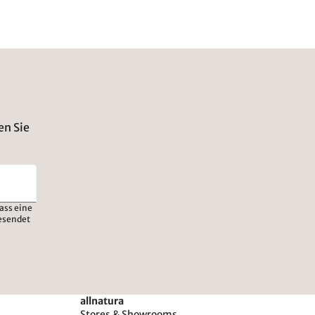
en Sie
ass eine
esendet
allnatura
Stores & Showrooms