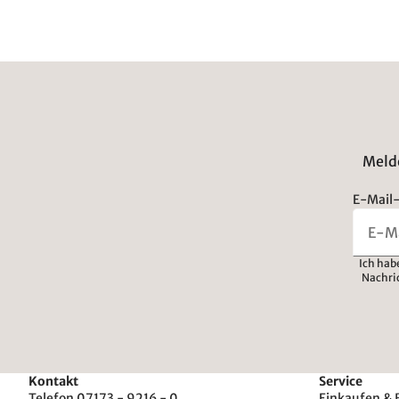
Melde
E-Mail-
Ich hab
Nachri
Kontakt
Service
Telefon 07173 - 9216 - 0
Einkaufen & 