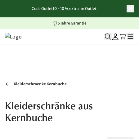
Code Outlet10 - 10 % extra im Outlet
Zum Inhalt springen
Zur Navigation springen
Zum Seitenende springen
5 Jahre Garantie
Kleiderschraenke Kernbuche
Kleiderschränke aus
Kernbuche