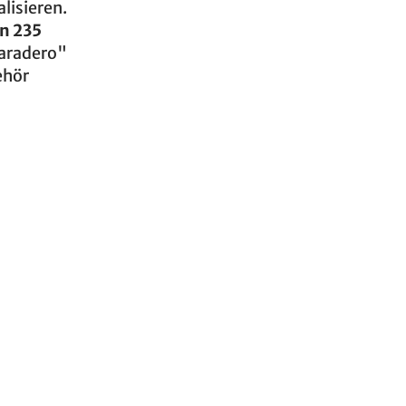
lisieren.
n 235
Varadero"
ehör