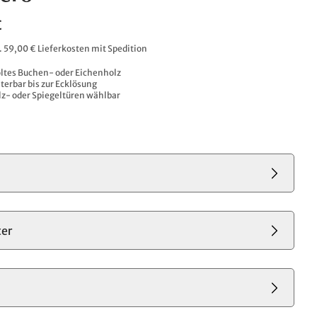
€
l. 59,00 € Lieferkosten mit Spedition
ltes Buchen- oder Eichenholz
iterbar bis zur Ecklösung
z- oder Spiegeltüren wählbar
er