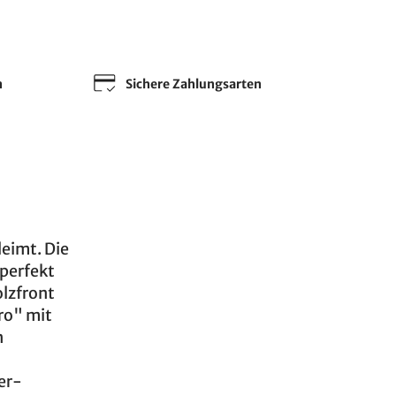
n
Sichere Zahlungsarten
leimt. Die
perfekt
olzfront
ro" mit
n
er-