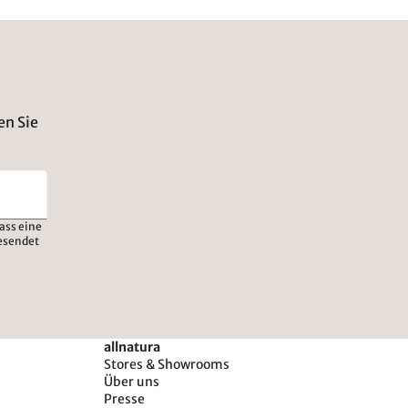
en Sie
ass eine
esendet
allnatura
Stores & Showrooms
Über uns
Presse