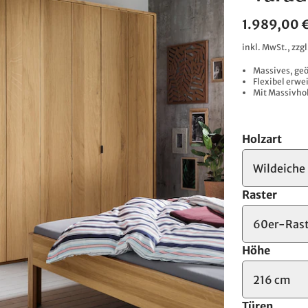
1.989,00 
inkl. MwSt., zzg
Massives, geö
Flexibel erwe
Mit Massivhol
Holzart
Wildeiche
Raster
60er-Rast
Höhe
216 cm
Türen