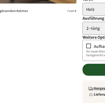
Holz
 ergänzendem Rahmen
1 von 8
Ausführung
2-türig
Weitere Opt
Aufba
Ihr neuer Kle
fachgerecht 
Hergest
Liefer