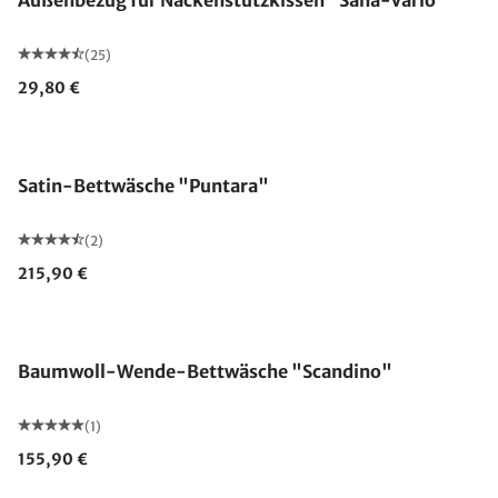
Außenbezug für Nackenstützkissen "Sana-Vario"
(25)
29,80 €
Satin-Bettwäsche "Puntara"
(2)
215,90 €
Baumwoll-Wende-Bettwäsche "Scandino"
(1)
155,90 €