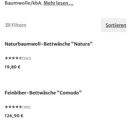
Baumwolle/kbA.
Mehr lesen ...
Filtern
Sortieren
Naturbaumwoll-Bettwäsche "Natura"
(241)
19,80 €
Feinbiber-Bettwäsche "Comodo"
(101)
126,90 €