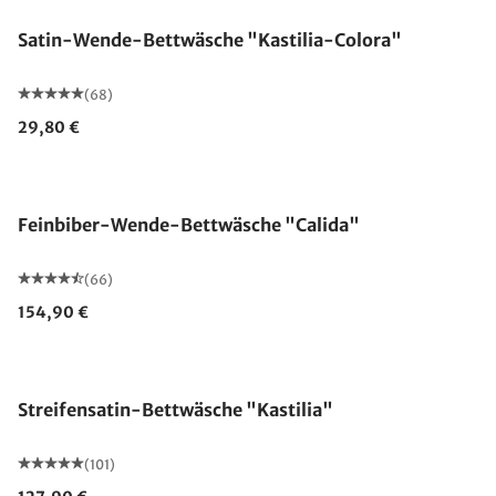
Satin-Wende-Bettwäsche "Kastilia-Colora"
(68)
29,80 €
Feinbiber-Wende-Bettwäsche "Calida"
(66)
154,90 €
Streifensatin-Bettwäsche "Kastilia"
(101)