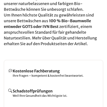
unserer naturbelassenen und farbigen Bio-
Bettwäsche können Sie unbesorgt schlafen.
Um Ihnen höchste Qualität zu gewährleisten sind
unsere Bettwäschen aus
100 % Bio-Baumwolle
entweder GOTS oder IVN Best
zertifiziert, einem
anspruchsvollen Standard für fair gehandelte
Naturtextilien. Mehr über Qualität und Herstellung
erhalten Sie auf den Produktseiten der Artikel.
Kostenlose Fachberatung
Ihre Fragen – kompetent & kostenfrei beantwortet.
Schadstoffprüfungen
Weil Ihre Gesundheit das Wichtigste ist.