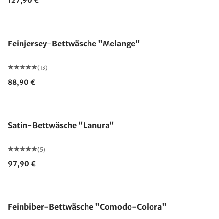
127,90 €
Feinjersey-Bettwäsche "Melange"
(13)
88,90 €
Satin-Bettwäsche "Lanura"
(5)
97,90 €
Feinbiber-Bettwäsche "Comodo-Colora"