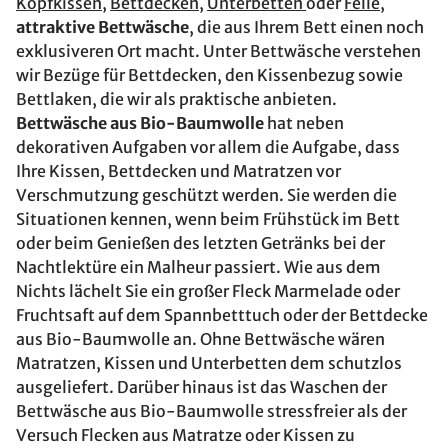
Kopfkissen
,
Bettdecken
,
Unterbetten
oder
Felle
,
attraktive Bettwäsche
, die aus Ihrem Bett einen noch
exklusiveren Ort macht. Unter Bettwäsche verstehen
wir Bezüge für Bettdecken, den Kissenbezug sowie
Bettlaken, die wir als praktische anbieten.
Bettwäsche aus Bio-Baumwolle
hat neben
dekorativen Aufgaben vor allem die Aufgabe, dass
Ihre Kissen, Bettdecken und Matratzen vor
Verschmutzung geschützt werden. Sie werden die
Situationen kennen, wenn beim Frühstück im Bett
oder beim Genießen des letzten Getränks bei der
Nachtlektüre ein Malheur passiert. Wie aus dem
Nichts lächelt Sie ein großer Fleck Marmelade oder
Fruchtsaft auf dem Spannbetttuch oder der Bettdecke
aus Bio-Baumwolle an. Ohne Bettwäsche wären
Matratzen, Kissen und Unterbetten dem schutzlos
ausgeliefert. Darüber hinaus ist das Waschen der
Bettwäsche aus Bio-Baumwolle stressfreier als der
Versuch Flecken aus Matratze oder Kissen zu