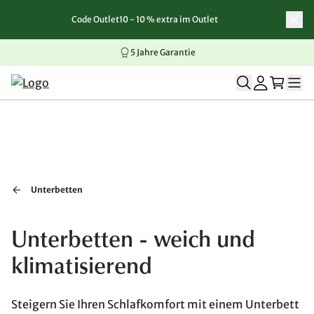
Code Outlet10 - 10 % extra im Outlet
Zum Inhalt springen
Zur Navigation springen
Zum Seitenende springen
5 Jahre Garantie
Unterbetten
Unterbetten - weich und
klimatisierend
Steigern Sie Ihren Schlafkomfort mit einem Unterbett