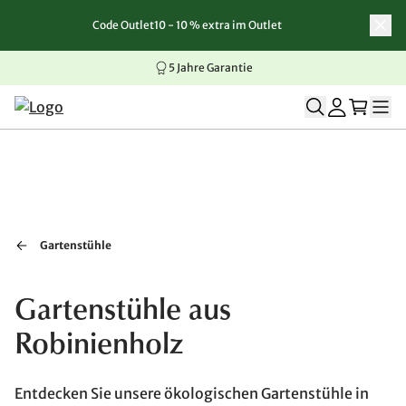
Code Outlet10 - 10 % extra im Outlet
Zum Inhalt springen
Zur Navigation springen
Zum Seitenende springen
5 Jahre Garantie
Gartenstühle
Gartenstühle aus
Robinienholz
Entdecken Sie unsere ökologischen Gartenstühle in