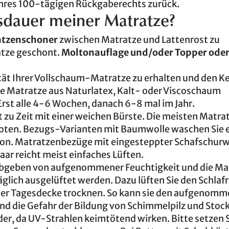
 Ihres 100-tägigen Rückgaberechts zurück.
nsdauer meiner Matratze?
tzenschoner
zwischen Matratze und Lattenrost zu
atze geschont.
Moltonauflage und/oder Topper oder
ität Ihrer Vollschaum-Matratze zu erhalten und den K
re Matratze aus Naturlatex, Kalt- oder Viscoschaum
st alle 4-6 Wochen, danach 6-8 mal im Jahr.
it zu Zeit mit einer weichen Bürste. Die meisten Matra
ten. Bezugs-Varianten mit Baumwolle waschen Sie e
ion. Matratzenbezüge mit eingesteppter Schafschurw
ar reicht meist einfaches Lüften.
 Abgeben von aufgenommener Feuchtigkeit und die Ma
täglich ausgelüftet werden. Dazu lüften Sie den Schla
oder Tagesdecke trocknen. So kann sie den aufgenom
d die Gefahr der Bildung von Schimmelpilz und Stoc
er, da UV-Strahlen keimtötend wirken. Bitte setzen S