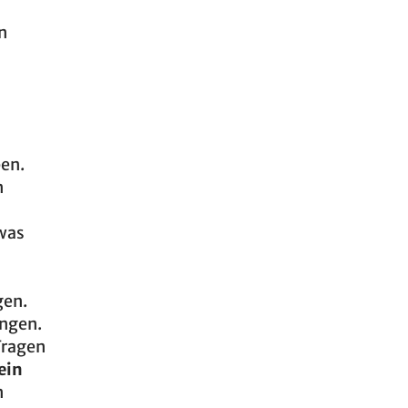
n
ben.
n
 was
gen.
ungen.
Fragen
ein
n