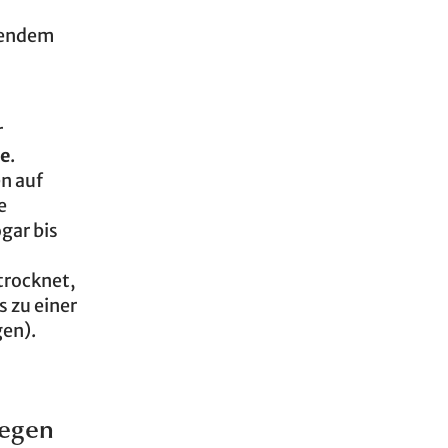
ösendem
r
re
.
n auf
e
gar bis
trocknet,
s zu einer
gen).
legen