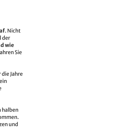
af
. Nicht
l der
d wie
fahren Sie
 die Jahre
 ein
e
m halben
ommen.
zen und