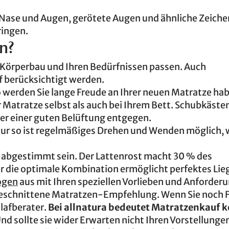
 Nase und Augen, gerötete Augen und ähnliche Zeiche
ringen.
n?
m Körperbau und Ihren Bedürfnissen passen. Auch
 berücksichtigt werden.
o werden Sie lange Freude an Ihrer neuen Matratze ha
 Matratze selbst als auch bei Ihrem Bett. Schubkäste
ber einer guten Belüftung entgegen.
 Nur so ist regelmäßiges Drehen und Wenden möglich,
 abgestimmt sein. Der Lattenrost macht 30 % des
r die optimale Kombination ermöglicht perfektes Lie
ogen
aus mit Ihren speziellen Vorlieben und Anforder
zugeschnittene Matratzen-Empfehlung. Wenn Sie noch 
hlafberater.
Bei allnatura bedeutet Matratzenkauf k
nd sollte sie wider Erwarten nicht Ihren Vorstellunge