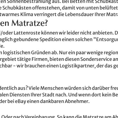
kten Sonnenbestrahlung aus. Bei Betten mit Schubkäs
ie Schubkästen offenstehen, damit von unten belüftet
htwarmes Klima verringert die Lebensdauer Ihrer Matr
ten Matratze?
oder Lattenroste können wir leider nicht anbieten. D
raglich gebundene Spedition einen solchen "Entsorg
e.
in logistischen Gründen ab. Nur ein paar wenige regio
rgebiet tätige Firmen, bieten diesen Sonderservice an
chbar - wir brauchen einen Logistikpartner, der das 
rdentlich aus? Viele Menschen würden sich darüber fre
len Diensten Ihrer Stadt nach. Und wenn dort kein B
oder bei eBay einen dankbaren Abnehmer.
. Oder nach Vereinbarung. So kann die Matratze am A