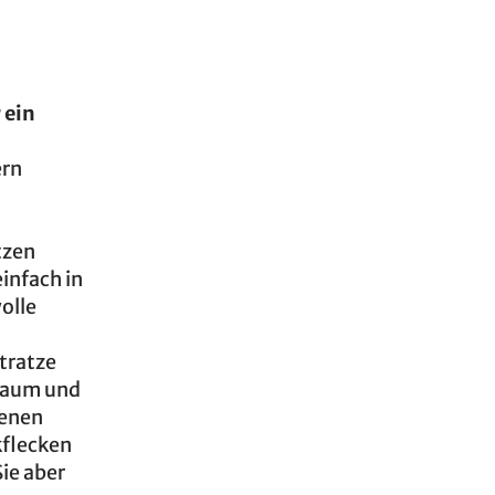
 ein
ern
tzen
infach in
olle
tratze
fraum und
menen
kflecken
ie aber