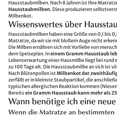
Hausstaubmilben. Nach 8 Jahren ist Ihre Matratz
Hausstaubmilben
. Diese produzieren selbstver
Milbenkot.
Wissenswertes über Haussta
Hausstaubmilben haben eine Größe von 0,1 bis 0
Matratze, da wir sie mit bloßem Auge nicht erke
Die Milben ernähren sich mit Vorliebe von mensc
dem Speiseplan. In
einem Gramm Hausstaub lebe
Lebenserwartung einer Hausmilbe liegt bei rund
zu 100 Tage alt. Die Hausstaubmilbe an sich ist v
Nach Blütenpollen ist
Milbenkot der zweithäufig
zerfällt er in kleinste Staubpartikel, die anschlie
typischen allergischen Reaktion kommen (Niesen,
Bereits
ein Gramm Hausstaub kann mehr als 2
Wann benötige ich eine neue
Wenn die Matratze an bestimmten S