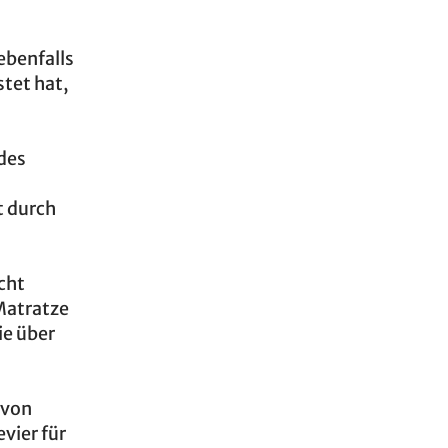
ebenfalls
tet hat,
des
t durch
cht
Matratze
Sie über
 von
vier für