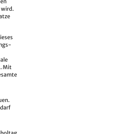
ten
 wird.
atze
ieses
ungs-
nale
. Mit
gesamte
uen.
edarf
bholtag