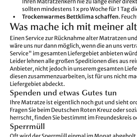
Ihren Matratzenkern nie zu lange einer dire
sollten mindestens 1 x pro Woche für 1 Tag d
Trockenwarmes Bettklima schaffen
. Feuc
Was mache ich mit meiner al
Einen Service zur Rücknahme alter Matratzen und/
wäre uns nur dann möglich, wenn die an uns vert
Service" im gesamten Liefergebiet anbieten würd
Leider lehnen alle großen Speditionen dies aus re
Anbieter, nicht jedoch in unserem gesamten Liefe
diesen zusammenzuarbeiten, ist für uns nicht ma
Liefergebiet abdeckt.
Spenden und etwas Gutes tun
Ihre Matratze ist eigentlich noch gut und sieht o
Fragen Sie beim Deutschen Roten Kreuz oder sozia
herrscht, finden Sie bestimmt im Freundeskreis 
Sperrmüll
Oft wird der Sperrmüll einmal im Monat abgeholt