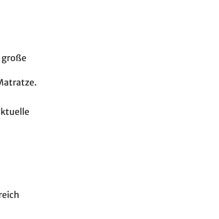
e große
 Matratze.
aktuelle
reich