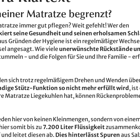
einer Matratze begrenzt?
Matratze immer gut pflegen? Weit gefehlt! Wer den
skiert seine Gesundheit und seinen erholsamen Schl
 aus Gründen der Hygiene ist ein regelmäßiger Wechse
sel angesagt. Wie viele
unerwünschte Rückstände un
tummeln - und die Folgen für Sie und Ihre Familie - er
bilden sich trotz regelmäßigem Drehen und Wenden über
dige Stütz-Funktion so nicht mehr erfüllt wird
, ist
re Matratze Liegekuhlen hat, können Rückenproblem
reden hier von keinen Kleinmengen, sondern von eine
 hier somit bis zu
7.200 Liter Flüssigkeit
zusammenk
und leitet diesen ab.
Dies hinterlässt Spuren
aus Sal