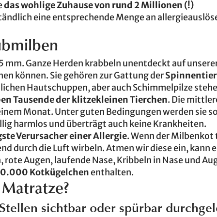
e
das wohlige Zuhause von rund 2 Millionen (!)
ständlich eine entsprechende Menge an allergieausl
ubmilben
,5 mm. Ganze Herden krabbeln unentdeckt auf unsere
nnen können. Sie gehören zur Gattung der
Spinnentie
hlichen Hautschuppen, aber auch Schimmelpilze stehe
n Tausende der klitzekleinen Tierchen
. Die mittler
 einem Monat. Unter guten Bedingungen werden sie so
öllig harmlos und überträgt auch keine Krankheiten.
ste Verursacher einer Allergie
. Wenn der Milbenkot 
ßend durch die Luft wirbeln. Atmen wir diese ein, kann e
 rote Augen, laufende Nase, Kribbeln in Nase und Au
50.000 Kotkügelchen
enthalten.
 Matratze?
tellen sichtbar oder spürbar durchge