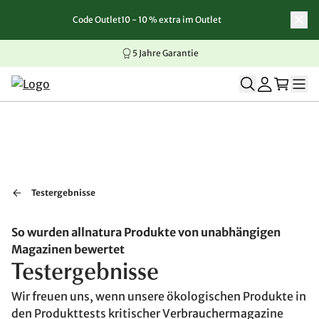
Code Outlet10 - 10 % extra im Outlet
Zum Inhalt springen
Zur Navigation springen
Zum Seitenende springen
5 Jahre Garantie
Testergebnisse
So wurden allnatura Produkte von unabhängigen
Magazinen bewertet
Testergebnisse
Wir freuen uns, wenn unsere ökologischen Produkte in
den Produkttests kritischer Verbrauchermagazine