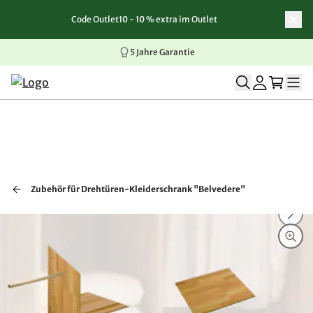
Code Outlet10 - 10 % extra im Outlet
Zum Inhalt springen
Zur Navigation springen
Zum Seitenende springen
5 Jahre Garantie
Zubehör für Drehtüren-Kleiderschrank "Belvedere"