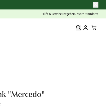
Hilfe & Service
Ratgeber
Unsere Standorte
nk "Mercedo"
€