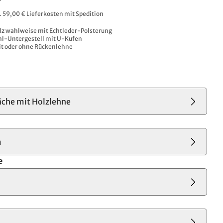
l. 59,00 € Lieferkosten mit Spedition
lz wahlweise mit Echtleder-Polsterung
ahl-Untergestell mit U-Kufen
t oder ohne Rückenlehne
äche mit Holzlehne
m
e