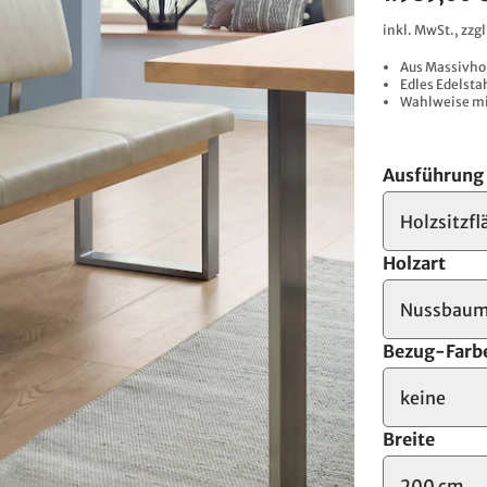
inkl. MwSt., zzg
Aus Massivho
Edles Edelst
Wahlweise mi
Ausführung
Holzsitzfl
Holzart
Nussbau
Bezug-Farb
keine
Breite
200 cm