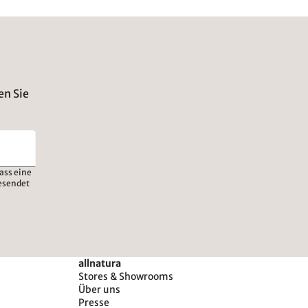
en Sie
ass eine
esendet
allnatura
Stores & Showrooms
Über uns
Presse