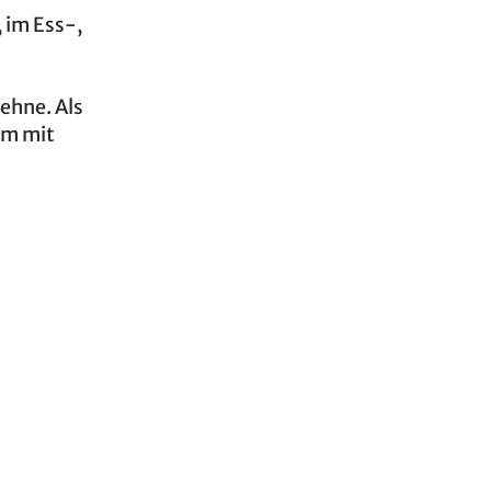
, im Ess-,
ehne. Als
im mit