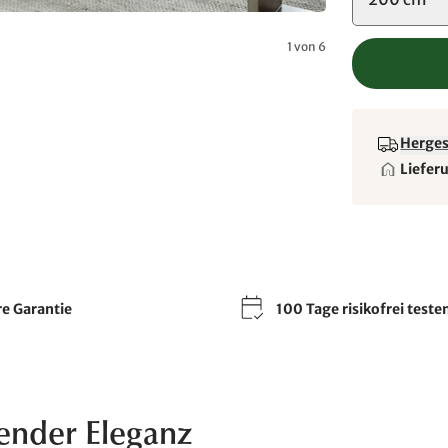
1 von 6
Hergest
Liefer
re Garantie
100 Tage risikofrei teste
ender Eleganz