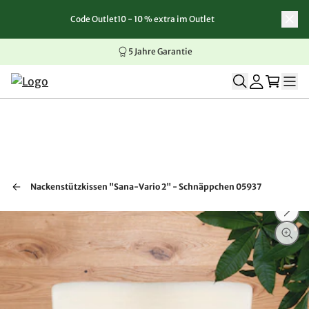
Code Outlet10 - 10 % extra im Outlet
Zum Inhalt springen
Zur Navigation springen
Zum Seitenende springen
5 Jahre Garantie
Nackenstützkissen "Sana-Vario 2" - Schnäppchen 05937