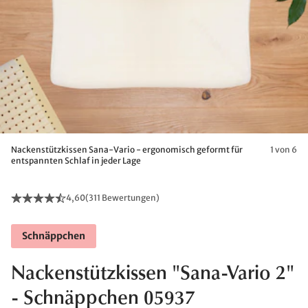
Nackenstützkissen Sana-Vario - ergonomisch geformt für
1 von 6
entspannten Schlaf in jeder Lage
4,60
(
311 Bewertungen
)
Schnäppchen
Nackenstützkissen "Sana-Vario 2"
- Schnäppchen 05937