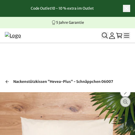
Code Outlet10 - 10 % extra im Outlet
Zum Inhalt springen
Zur Navigation springen
Zum Seitenende springen
5 Jahre Garantie
Nackenstützkissen "Hevea-Plus" - Schnäppchen 06007