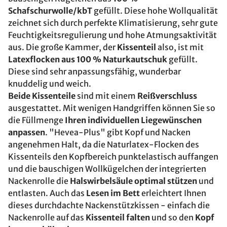
Schafschurwolle/kbT
gefüllt. Diese hohe Wollqualität
zeichnet sich durch perfekte Klimatisierung, sehr gute
Feuchtigkeitsregulierung und hohe Atmungsaktivität
aus. Die große Kammer, der
Kissenteil
also, ist mit
Latexflocken aus 100 % Naturkautschuk
gefüllt.
Diese sind sehr anpassungsfähig, wunderbar
knuddelig und weich.
Beide Kissenteile
sind mit einem
Reißverschluss
ausgestattet. Mit wenigen Handgriffen können Sie so
die Füllmenge
Ihren individuellen Liegewünschen
anpassen
. "Hevea-Plus" gibt Kopf und Nacken
angenehmen Halt, da die Naturlatex-Flocken des
Kissenteils den Kopfbereich punktelastisch auffangen
und die bauschigen Wollkügelchen der integrierten
Nackenrolle die
Halswirbelsäule optimal stützen
und
entlasten. Auch das
Lesen im Bett
erleichtert Ihnen
dieses durchdachte Nackenstützkissen - einfach die
Nackenrolle auf das
Kissenteil falten
und so den
Kopf