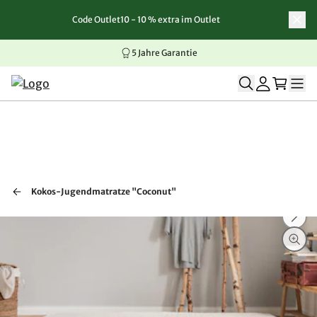
Code Outlet10 - 10 % extra im Outlet
Zum Inhalt springen
Zur Navigation springen
Zum Seitenende springen
5 Jahre Garantie
Kokos-Jugendmatratze "Coconut"