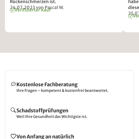
Rückenschmerzen ist.
haben
24.07.2023
von Pascal W.
dies
Verifizierter Kauf
25.0
Ver
Kostenlose Fachberatung
Ihre Fragen – kompetent & kostenfrei beantwortet.
Schadstoffprüfungen
Weil Ihre Gesundheit das Wichtigste ist.
Von Anfang an natürlich