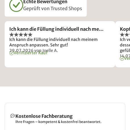
Echte Bewertungen
Geprüft von Trusted Shops
Ich kann die Füllung individuell nach me…
Kop
Ich kann die Füllung individuell nach meinem
Ich v
Anspruch anpassen. Sehr gut!
desse
29.07.2026
von Joelle A.
gefül
Verifizierter Kauf
gute
14.0
Ver
Kostenlose Fachberatung
Ihre Fragen – kompetent & kostenfrei beantwortet.