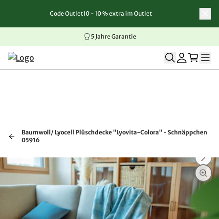
Code Outlet10 - 10 % extra im Outlet
Zum Inhalt springen
Zur Navigation springen
Zum Seitenende springen
5 Jahre Garantie
Baumwoll/ Lyocell Plüschdecke "Lyovita-Colora" - Schnäppchen
05916