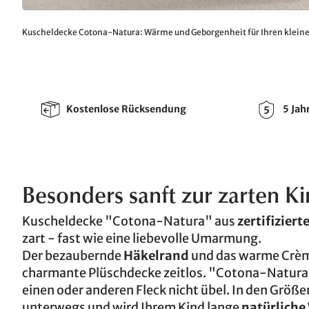
Kuscheldecke Cotona-Natura: Wärme und Geborgenheit für Ihren klein
Kostenlose Rücksendung
5 Jah
Besonders sanft zur zarten K
Kuscheldecke "Cotona-Natura" aus
zertifizier
zart - fast wie eine liebevolle Umarmung.
Der bezaubernde
Häkelrand
und das warme Crèm
charmante Plüschdecke zeitlos. "Cotona-Natura
einen oder anderen Fleck nicht übel. In den Größ
unterwegs und wird Ihrem Kind lange
natürlich