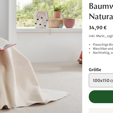
Baumw
Natura
34,90 €
inkl. MwSt., zzg
Flauschige Bi
Waschbar und 
Nachhaltig, s
Größe
100x150 