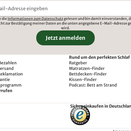
e die
Informationen zum Datenschutz
gelesen und bin damit einverstanden, d
cht zur Bestätigung meiner Daten an die unten angegebene E-Mail-Adresse g
wird.
Jetzt anmelden
Rund um den perfekten Schlaf
Bezahlen
Ratgeber
Versand
Matratzen-Finder
Reklamation
Bettdecken-Finder
antie
Kissen-Finder
sprogramm
Podcast: Bett am Strand
rrufen
Sicher einkaufen in Deutschla