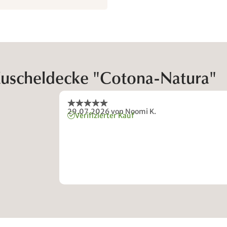
uscheldecke "Cotona-Natura"
29.07.2026
von Noomi K.
Verifizierter Kauf