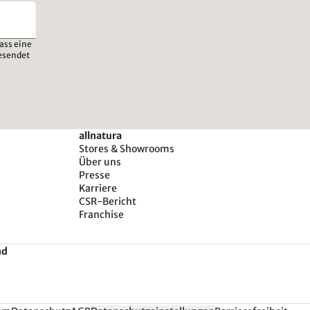
ass eine
esendet
allnatura
Stores & Showrooms
Über uns
Presse
Karriere
CSR-Bericht
Franchise
nd