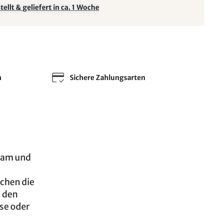
ellt & geliefert in ca. 1 Woche
n
Sichere Zahlungsarten
sam und
chen die
 den
use oder