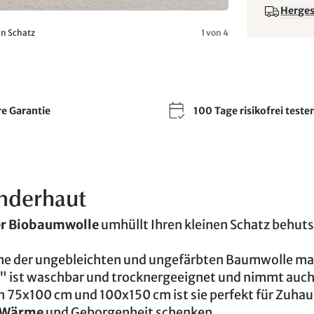
Hergest
en Schatz
1 von 4
re Garantie
100 Tage risikofrei teste
inderhaut
ter Biobaumwolle
umhüllt Ihren kleinen Schatz behut
e der ungebleichten und ungefärbten Baumwolle ma
" ist waschbar und trocknergeeignet und nimmt auch
en 75x100 cm und 100x150 cm ist sie perfekt für Zuha
e Wärme
und Geborgenheit schenken.