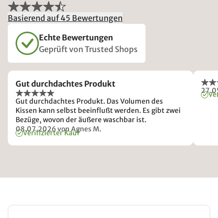
Basierend auf 45 Bewertungen
Echte Bewertungen
Geprüft von Trusted Shops
Gut durchdachtes Produkt
27.0
Ver
Gut durchdachtes Produkt. Das Volumen des
Kissen kann selbst beeinflußt werden. Es gibt zwei
Bezüge, wovon der äußere waschbar ist.
08.07.2026
von Agnes M.
Verifizierter Kauf