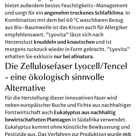
bietet außerdem bestes Feuchtigkeits-Management
und sorgt für ein
angenehm trockenes Schlafklima
. In
Kombination mit dem bei 60 °C waschbaren Bezug
aus Bio-Baumwolle ist das Kissen auch für Allergiker
empfehlenswert. "Lyovita" lässt sich nach
Herzenslust
knuddeln und knautschen
und ist
morgens ruckzuck wieder in Form gebracht. "Lyovita"
erhalten Sie exklusiv
nur bei allnatura
.
Die Zellulosefaser Lyocell/Tencel
- eine ökologisch sinnvolle
Alternative
Für die Herstellung dieser innovativen Faser wird
neben europäischer Buche und Fichte aus nachhaltiger
Forstwirtschaft auch
Eukalyptus aus nachhaltig
bewirtschafteten Plantagen
in Südafrika verwendet.
Eukalyptus kommt ohne künstliche Bewässerung und
Pestizide aus. Das Verfahren zur Produktion wurde
mit