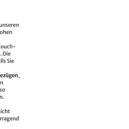
 unseren
hohen
 Couch-
. Die
ls Sie
bezügen
,
en
 so
n.
nicht
orragend