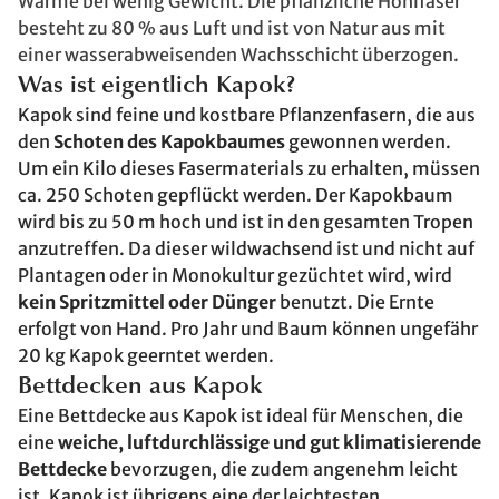
Wärme bei wenig Gewicht. Die pflanzliche Hohlfaser
besteht zu 80 % aus Luft und ist von Natur aus mit
einer wasserabweisenden Wachsschicht überzogen.
Was ist eigentlich Kapok?
Kapok sind feine und kostbare Pflanzenfasern, die aus
den
Schoten des Kapokbaumes
gewonnen werden.
Um ein Kilo dieses Fasermaterials zu erhalten, müssen
ca. 250 Schoten gepflückt werden. Der Kapokbaum
wird bis zu 50 m hoch und ist in den gesamten Tropen
anzutreffen. Da dieser wildwachsend ist und nicht auf
Plantagen oder in Monokultur gezüchtet wird, wird
kein Spritzmittel oder Dünger
benutzt. Die Ernte
erfolgt von Hand. Pro Jahr und Baum können ungefähr
20 kg Kapok geerntet werden.
Bettdecken aus Kapok
Eine Bettdecke aus Kapok ist ideal für Menschen, die
eine
weiche, luftdurchlässige und gut klimatisierende
Bettdecke
bevorzugen, die zudem angenehm leicht
ist. Kapok ist übrigens eine der leichtesten