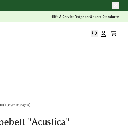
Hilfe & Service
Ratgeber
Unsere Standorte
00
(
1 Bewertungen
)
ebett "Acustica"