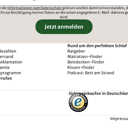
e die
Informationen zum Datenschutz
gelesen und bin damit einverstanden, d
cht zur Bestätigung meiner Daten an die unten angegebene E-Mail-Adresse g
wird.
Jetzt anmelden
Rund um den perfekten Schlaf
Bezahlen
Ratgeber
Versand
Matratzen-Finder
Reklamation
Bettdecken-Finder
antie
Kissen-Finder
sprogramm
Podcast: Bett am Strand
rrufen
Sicher einkaufen in Deutschla
Impress