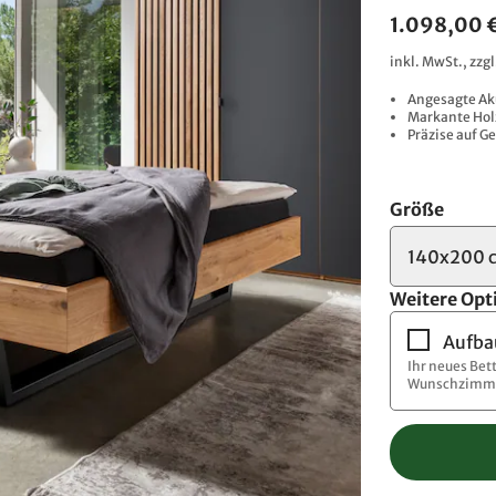
1.098,00 
inkl. MwSt., zzg
Angesagte Ak
Markante Holz
Präzise auf 
Größe
140x200 
Weitere Opt
Aufba
Ihr neues Bet
Wunschzimme