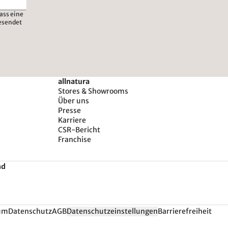
ass eine
esendet
allnatura
Stores & Showrooms
Über uns
Presse
Karriere
CSR-Bericht
Franchise
nd
um
Datenschutz
AGB
Datenschutzeinstellungen
Barrierefreiheit