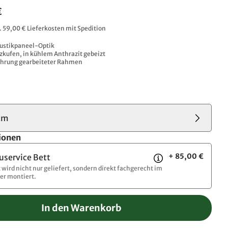
€
l. 59,00 € Lieferkosten mit Spedition
ustikpaneel-Optik
kufen, in kühlem Anthrazit gebeizt
Gehrung gearbeiteter Rahmen
cm
ionen
+ 85,00 €
uservice Bett
t wird nicht nur geliefert, sondern direkt fachgerecht im
r montiert.
In den Warenkorb