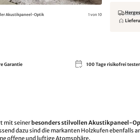
Hergest
ller Akustikpaneel-Optik
1 von 10
Liefer
re Garantie
100 Tage risikofrei teste
t mit seiner
besonders stilvollen Akustikpaneel-Op
send dazu sind die markanten Holzkufen ebenfalls a
ine offene und luftige Atomsphäre.