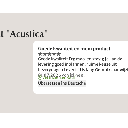
 "Acustica"
Goede kwaliteit en mooi product
Goede kwaliteit Erg mooi en stevig Je kan de
levering goed inplannen, ruime keuze uit
bezorgdagen Levertijd is lang Gebruiksaanwijzing
niet heel duidelijk Schroeven zaten los in doos 
01.07.2026
von joline a.
Verifizierter Kauf
kapot was, gelukkig alleen een paar missende
Übersetzen ins Deutsche
inserts)