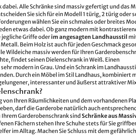
 dabei. Alle Schränke sind massiv gefertigt und das Ma
scheiden Sie sich für ein Modell 1 türig, 2 türig oder 
forderungen wählen Sie ein schmales oder breites Mod
ür jeden etwas dabei. Ob ganz modern mit kontrastiere
 jegliche Griffe oder
im angesagten Landhausstil
mi
Metall. Beim Holz ist auch für jeden Geschmack gesor
dle Wildeiche massiv werden für Ihren Garderobensch
hte, findet seinen Dielenschrank in Weiß. Einen
sehr modern in Grau. Und ein Schrank im Landhausstil
inden. Durch ein Möbel im Stil Landhaus, kombiniert 
elungener, interessanter und äußerst attraktiver Mix
lenschrank?
ig von Ihren Räumlichkeiten und dem vorhandenen Pl
 leben, darf die Garderobe natürlich auch entsprechen
zu Ihrem Garderobenschrank sind
Schränke aus Massiv
enen Fächern stehen Ihre Schuhe stets für Sie griffber
elfer im Alltag. Machen Sie Schluss mit dem gefährlic