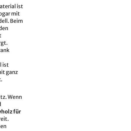
terial ist
sogar mit
ell. Beim
nden
t
gt.
rank
 ist
mit ganz
.
atz. Wenn
d
holz für
eit.
hen