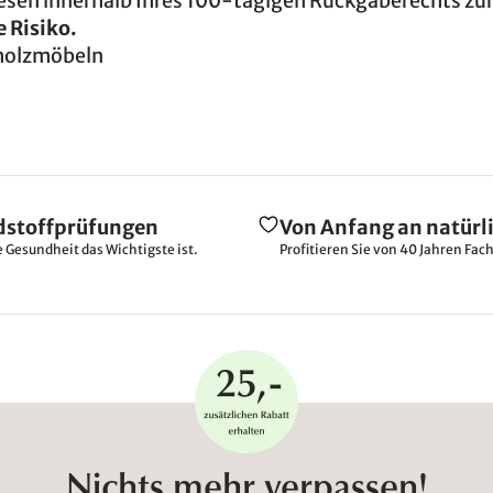
 diesen innerhalb Ihres 100-tägigen Rückgaberechts zu
 Risiko.
holzmöbeln
dstoffprüfungen
Von Anfang an natürl
e Gesundheit das Wichtigste ist.
Profitieren Sie von 40 Jahren Fac
Nichts mehr verpassen!