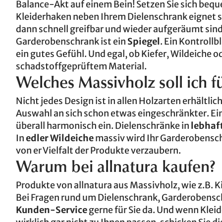
Balance-Akt auf einem Bein! Setzen Sie sich beq
Kleiderhaken neben Ihrem Dielenschrank eignet si
dann schnell greifbar und wieder aufgeräumt sin
Garderobenschrank ist ein
Spiegel
. Ein Kontroll
ein gutes Gefühl. Und egal, ob Kiefer, Wildeiche 
schadstoffgeprüftem Material.
Welches Massivholz soll ich 
Nicht jedes Design ist in allen Holzarten erhältlic
Auswahl an sich schon etwas eingeschränkter. Ein
überall harmonisch ein. Dielenschränke in
lebhaf
In
edler Wildeiche
massiv wird Ihr Garderobenschr
von er Vielfalt der Produkte verzaubern.
Warum bei allnatura kaufen?
Produkte von allnatura aus Massivholz, wie z.B. K
Bei Fragen rund um Dielenschrank, Garderobensch
Kunden-Service
gerne für Sie da. Und wenn Kle