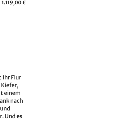
1.119,00 €
 Ihr Flur
Kiefer,
it einem
rank nach
 und
ur. Und
es