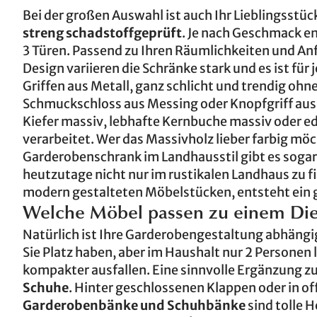
Bei der großen Auswahl ist auch Ihr Lieblingsstück
streng schadstoffgeprüft
. Je nach Geschmack ent
3 Türen. Passend zu Ihren Räumlichkeiten und An
Design variieren die Schränke stark und es ist f
Griffen aus Metall, ganz schlicht und trendig ohne
Schmuckschloss aus Messing oder Knopfgriff aus 
Kiefer massiv, lebhafte Kernbuche massiv oder e
verarbeitet. Wer das Massivholz lieber farbig möc
Garderobenschrank im Landhausstil gibt es sogar 
heutzutage nicht nur im rustikalen Landhaus zu f
modern gestalteten Möbelstücken, entsteht ein g
Welche Möbel passen zu einem Die
Natürlich ist Ihre Garderobengestaltung abhäng
Sie Platz haben, aber im Haushalt nur 2 Personen
kompakter ausfallen. Eine sinnvolle Ergänzung 
Schuhe
. Hinter geschlossenen Klappen oder in off
Garderobenbänke und Schuhbänke
sind tolle H