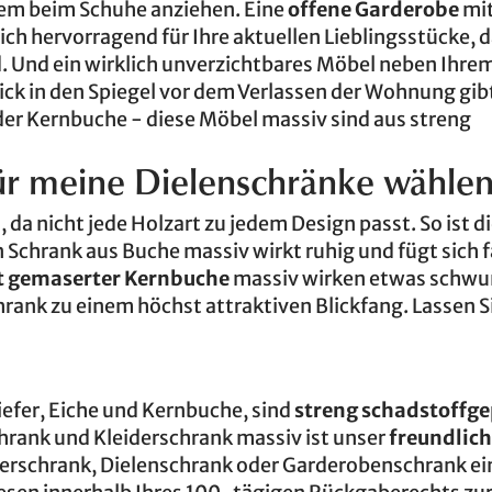
uem beim Schuhe anziehen. Eine
offene Garderobe
mi
ch hervorragend für Ihre aktuellen Lieblingsstücke, d
d. Und ein wirklich unverzichtbares Möbel neben Ihre
blick in den Spiegel vor dem Verlassen der Wohnung gib
oder Kernbuche - diese Möbel massiv sind aus streng
für meine Dielenschränke wählen
h, da nicht jede Holzart zu jedem Design passt. So ist d
 Schrank aus Buche massiv wirkt ruhig und fügt sich f
t gemaserter Kernbuche
massiv wirken etwas schwun
ank zu einem höchst attraktiven Blickfang. Lassen Si
iefer, Eiche und Kernbuche, sind
streng schadstoffge
rank und Kleiderschrank massiv ist unser
freundlich
iderschrank, Dielenschrank oder Garderobenschrank e