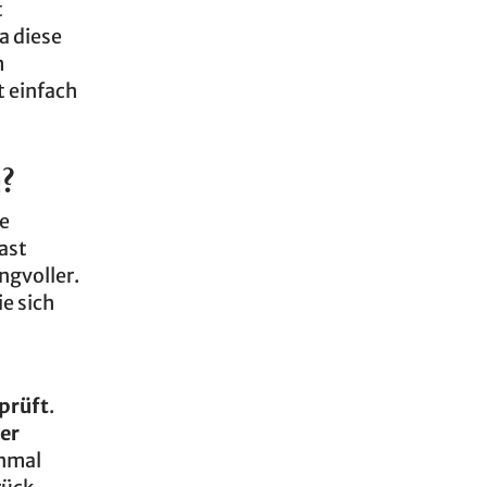
t
a diese
m
t einfach
?
ie
ast
gvoller.
e sich
prüft
.
er
inmal