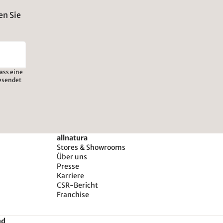
en Sie
ass eine
esendet
allnatura
Stores & Showrooms
Über uns
Presse
Karriere
CSR-Bericht
Franchise
nd