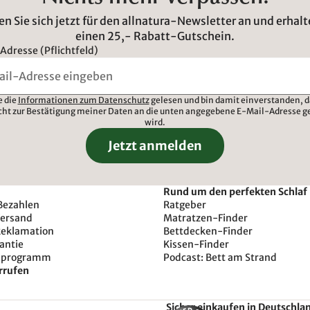
n Sie sich jetzt für den allnatura-Newsletter an und erhalt
einen 25,- Rabatt-Gutschein.
Adresse (Pflichtfeld)
e die
Informationen zum Datenschutz
gelesen und bin damit einverstanden, d
cht zur Bestätigung meiner Daten an die unten angegebene E-Mail-Adresse g
wird.
Jetzt anmelden
Rund um den perfekten Schlaf
Bezahlen
Ratgeber
Versand
Matratzen-Finder
Reklamation
Bettdecken-Finder
antie
Kissen-Finder
sprogramm
Podcast: Bett am Strand
rrufen
Sicher einkaufen in Deutschla