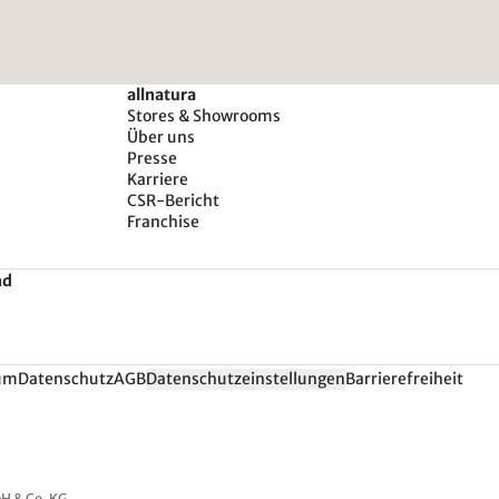
allnatura
Stores & Showrooms
Über uns
Presse
Karriere
CSR-Bericht
Franchise
nd
um
Datenschutz
AGB
Datenschutzeinstellungen
Barrierefreiheit
H & Co. KG.