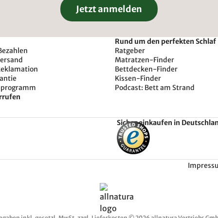
Jetzt anmelden
Rund um den perfekten Schlaf
Bezahlen
Ratgeber
Versand
Matratzen-Finder
Reklamation
Bettdecken-Finder
antie
Kissen-Finder
sprogramm
Podcast: Bett am Strand
rrufen
Sicher einkaufen in Deutschla
Impress
ngaben inkl. gesetzl. MwSt. zzgl. Lieferkosten © 2026 allnatura Vertriebs Gmb