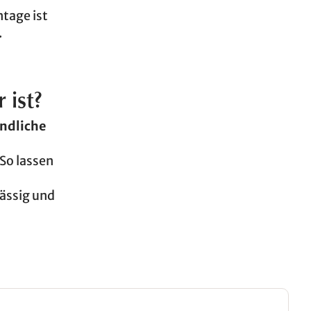
ntage ist
.
 ist?
ändliche
So lassen
lässig und