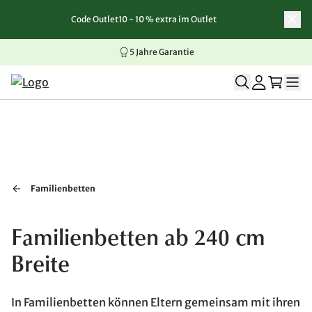
Code Outlet10 - 10 % extra im Outlet
Zum Inhalt springen
Zur Navigation springen
Zum Seitenende springen
5 Jahre Garantie
Familienbetten
Familienbetten ab 240 cm
Breite
In Familienbetten können Eltern gemeinsam mit ihren