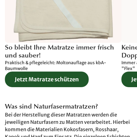
So bleibt Ihre Matratze immer frisch
Kein
und sauber!
Dopp
Praktisch & pflegeleicht: Moltonauflage aus kbA-
Immer a
Baumwolle
"Flex"
Jetzt Matratze schützen
Je
Was sind Naturfasermatratzen?
Bei der Herstellung dieser Matratzen werden die
jeweiligen Naturfasern zu Matten verarbeitet. Hierbei
kommen die Materialien Kokosfasern, Rosshaar,
Kapok und Hanf zum Einsatz. Die einzelnen Schichten