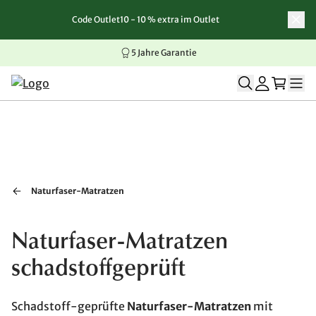
Code Outlet10 - 10 % extra im Outlet
Zum Inhalt springen
Zur Navigation springen
Zum Seitenende springen
5 Jahre Garantie
Naturfaser-Matratzen
Naturfaser-Matratzen
schadstoffgeprüft
Schadstoff-geprüfte
Naturfaser-Matratzen
mit