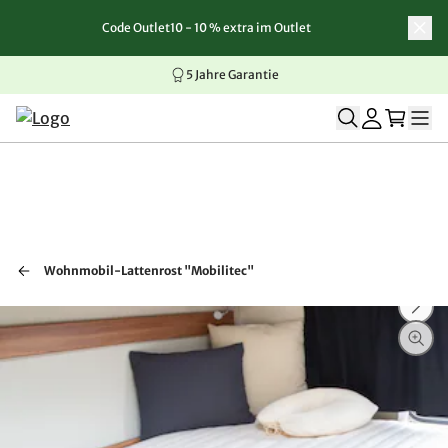
Code Outlet10 - 10 % extra im Outlet
Zum Inhalt springen
Zur Navigation springen
Zum Seitenende springen
5 Jahre Garantie
Wohnmobil-Lattenrost "Mobilitec"