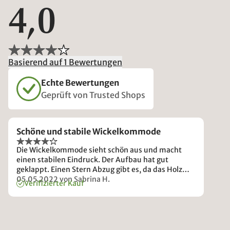
4,0
Basierend auf 1 Bewertungen
Echte Bewertungen
Geprüft von Trusted Shops
Schöne und stabile Wickelkommode
Die Wickelkommode sieht schön aus und macht
einen stabilen Eindruck. Der Aufbau hat gut
geklappt. Einen Stern Abzug gibt es, da das Holz
teilweise etwas fleckig war und dreckig wirkte. Ich
05.05.2022
von Sabrina H.
Verifizierter Kauf
vermute, dass das Öl nicht gleichmäßig
aufgetragen wurde. Das meiste lies sich mit einem
feuchten Lappen weg reiben, so dass es kaum noch
auffällt, allerdings sollte das bei dem Preis nicht
sein.