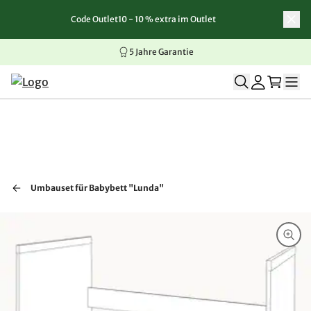
Code Outlet10 - 10 % extra im Outlet
Zum Inhalt springen
Zur Navigation springen
Zum Seitenende springen
5 Jahre Garantie
Umbauset für Babybett "Lunda"