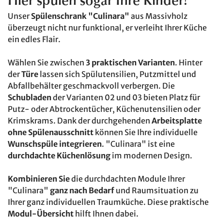
Hier spülen sogar Ihre Kinder!
Unser
Spülenschrank "Culinara"
aus Massivholz
überzeugt nicht nur funktional, er verleiht Ihrer Küche
ein edles Flair.
Wählen Sie zwischen
3 praktischen Varianten
. Hinter
der
Türe
lassen sich Spülutensilien, Putzmittel und
Abfallbehälter geschmackvoll verbergen. Die
Schubladen
der Varianten 02 und 03 bieten Platz für
Putz- oder Abtrockentücher, Küchenutensilien oder
Krimskrams. Dank der durchgehenden
Arbeitsplatte
ohne Spülenausschnitt
können Sie Ihre individuelle
Wunschspüle integrieren
. "Culinara" ist eine
durchdachte Küchenlösung
im modernen Design.
Kombinieren Sie
die durchdachten Module Ihrer
"Culinara"
ganz nach Bedarf
und Raumsituation zu
Ihrer ganz individuellen Traumküche. Diese praktische
Modul-Übersicht
hilft Ihnen dabei.