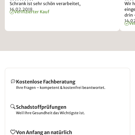
Schrank ist sehr schön verarbeitet,
Wir 
16.02.2018
eing
Verifizierter Kauf
drin 
14.0
Ver
Kostenlose Fachberatung
Ihre Fragen – kompetent & kostenfrei beantwortet.
Schadstoffprüfungen
Weil Ihre Gesundheit das Wichtigste ist.
Von Anfang an natürlich