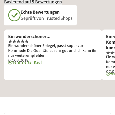
Basierend auf 5 Bewertungen
Echte Bewertungen
Geprüft von Trusted Shops
Ein wunderschöner…
Ein 
Komm
Ein wunderschöner Spiegel, passt super zur
kann
Kommode Die Qualität ist sehr gut und ich kann ihn
nur weiterempfehlen
Ein 
07.03.2018
Komm
Verifizierter Kauf
nur 
07.0
Ver