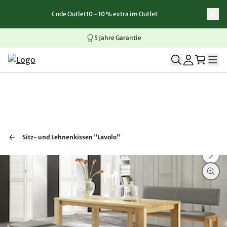
Code Outlet10 - 10 % extra im Outlet
Zum Inhalt springen
Zur Navigation springen
Zum Seitenende springen
5 Jahre Garantie
Sitz- und Lehnenkissen "Lavolo"