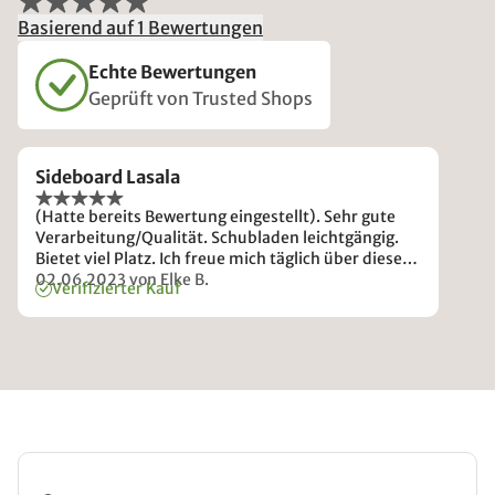
Basierend auf 1 Bewertungen
Echte Bewertungen
Geprüft von Trusted Shops
Sideboard Lasala
(Hatte bereits Bewertung eingestellt). Sehr gute
Verarbeitung/Qualität. Schubladen leichtgängig.
Bietet viel Platz. Ich freue mich täglich über dieses
schöne Sideboard.
02.06.2023
von Elke B.
Verifizierter Kauf