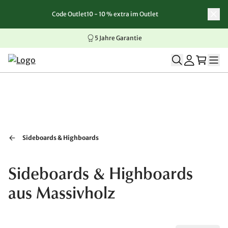
Code Outlet10 - 10 % extra im Outlet
Zum Inhalt springen
Zur Navigation springen
Zum Seitenende springen
5 Jahre Garantie
Sideboards & Highboards
Sideboards & Highboards
aus Massivholz