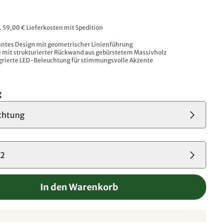
l. 59,00 € Lieferkosten mit Spedition
antes Design mit geometrischer Linienführung
mit strukturierter Rückwand aus gebürstetem Massivholz​
grierte LED-Beleuchtung für stimmungsvolle Akzente​
g
chtung
02
In den Warenkorb