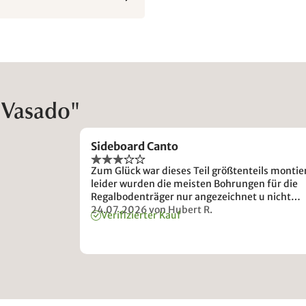
"Vasado"
Sideboard Canto
Zum Glück war dieses Teil größtenteils montier
leider wurden die meisten Bohrungen für die
Regalbodenträger nur angezeichnet u nicht
gebohrt. Auf die Bodenträger wurde großzügig
24.07.2026
von Hubert R.
Verifizierter Kauf
verzichtet. Vielen Dank dafür, dass Sie mir die
freie Wahl liessen. Quanta kosta? 2229€. War das
Sideboard es wert? Meine Tochter findet es sch