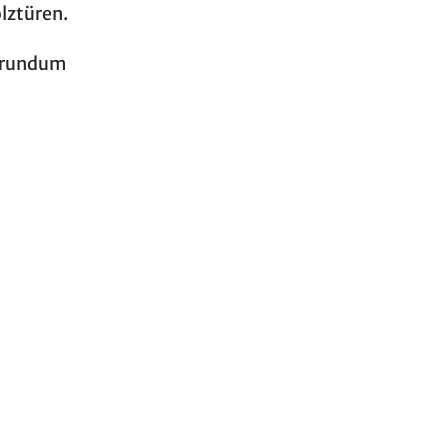
olztüren.
.
e rundum