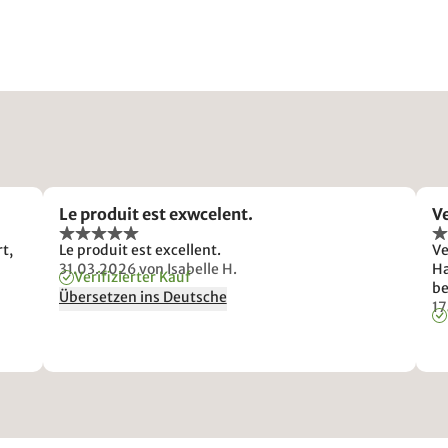
Le produit est exwcelent.
V
t,
Le produit est excellent.
Ve
31.03.2026
von Isabelle H.
Ha
Verifizierter Kauf
be
Übersetzen ins Deutsche
1
ick.