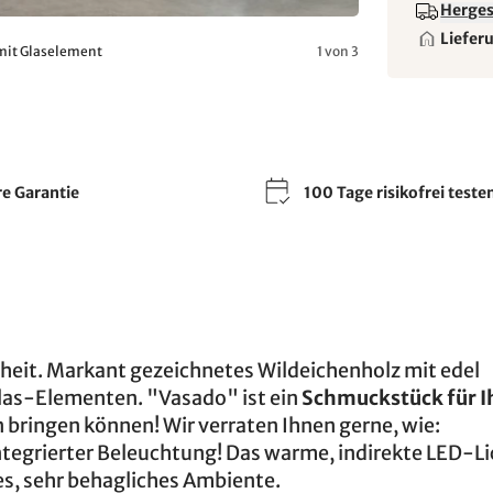
Hergest
Liefer
 mit Glaselement
1 von 3
re Garantie
100 Tage risikofrei teste
eit. Markant gezeichnetes Wildeichenholz mit edel
las-Elementen. "Vasado" ist ein
Schmuckstück für I
 bringen können! Wir verraten Ihnen gerne, wie:
tegrierter Beleuchtung! Das warme, indirekte LED-Li
es, sehr behagliches Ambiente.