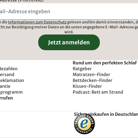
Adresse (Pflichtfeld)
e die
Informationen zum Datenschutz
gelesen und bin damit einverstanden, d
cht zur Bestätigung meiner Daten an die unten angegebene E-Mail-Adresse g
wird.
Jetzt anmelden
Rund um den perfekten Schlaf
Bezahlen
Ratgeber
Versand
Matratzen-Finder
Reklamation
Bettdecken-Finder
antie
Kissen-Finder
sprogramm
Podcast: Bett am Strand
rrufen
Sicher einkaufen in Deutschla