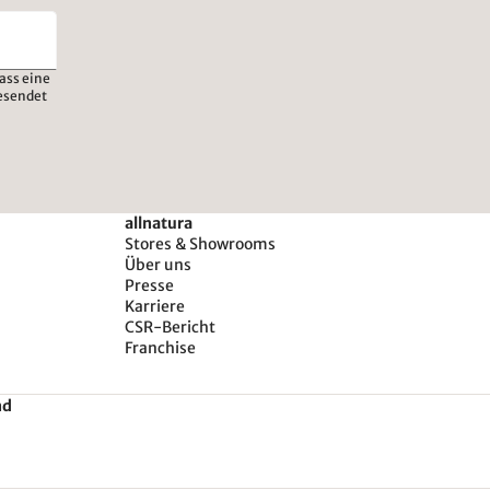
ass eine
esendet
allnatura
Stores & Showrooms
Über uns
Presse
Karriere
CSR-Bericht
Franchise
nd