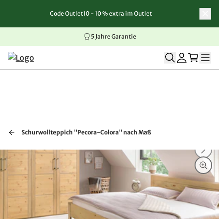
Code Outlet10 - 10 % extra im Outlet
Zum Inhalt springen
Zur Navigation springen
Zum Seitenende springen
5 Jahre Garantie
Schurwollteppich "Pecora-Colora" nach Maß