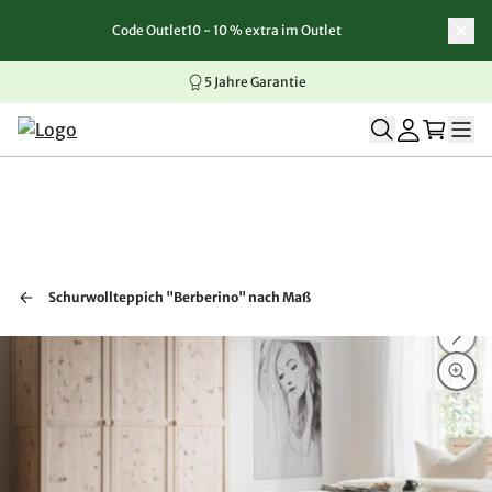
Code Outlet10 - 10 % extra im Outlet
Zum Inhalt springen
Zur Navigation springen
Zum Seitenende springen
5 Jahre Garantie
Schurwollteppich "Berberino" nach Maß