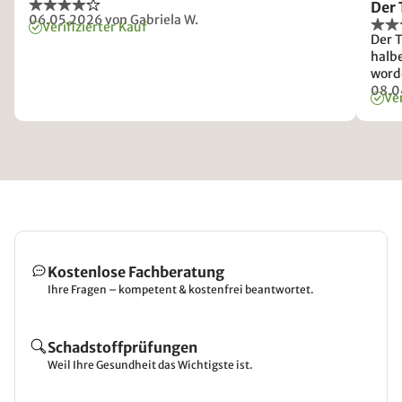
Der 
06.05.2026
von Gabriela W.
Verifizierter Kauf
Der T
halbe
worden. Sehr unkompliziert. P
auch.
08.0
Ver
wirkt
Kostenlose Fachberatung
Ihre Fragen – kompetent & kostenfrei beantwortet.
Schadstoffprüfungen
Weil Ihre Gesundheit das Wichtigste ist.