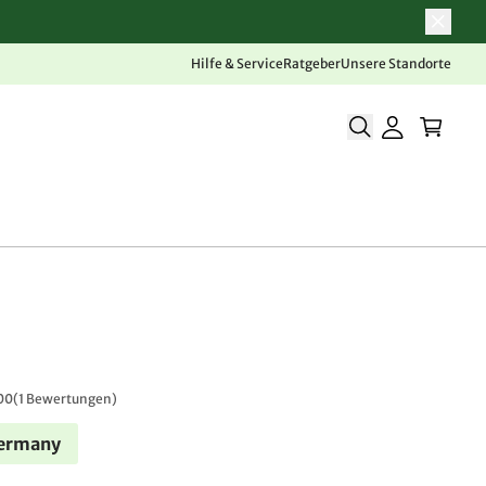
Hilfe & Service
Ratgeber
Unsere Standorte
00
(
1 Bewertungen
)
Germany