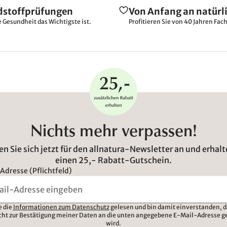
dstoffprüfungen
Von Anfang an natürl
e Gesundheit das Wichtigste ist.
Profitieren Sie von 40 Jahren Fac
Nichts mehr verpassen!
n Sie sich jetzt für den allnatura-Newsletter an und erhalt
einen 25,- Rabatt-Gutschein.
Adresse (Pflichtfeld)
e die
Informationen zum Datenschutz
gelesen und bin damit einverstanden, d
cht zur Bestätigung meiner Daten an die unten angegebene E-Mail-Adresse g
wird.