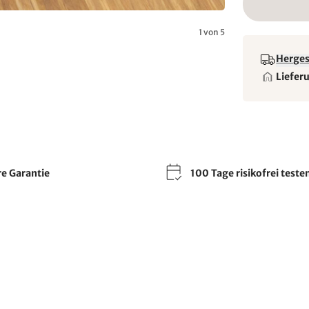
1 von 5
Hergest
Liefer
re Garantie
100 Tage risikofrei teste