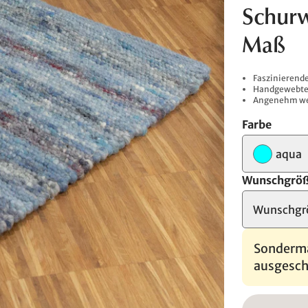
Schurw
Maß
Faszinierende
Handgewebte 
Angenehm weic
Farbe
aqua
Wunschgrö
Wunschgr
Sonderma
ausgesch