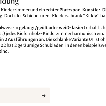
eidung!
im Kinderzimmer und ein echter
Platzspar-Künstler
. D
eg. Doch der Schiebetüren-Kleiderschrank "Kiddy" ha
hlweise in
gelaugt/geölt oder weiß-lasiert
erhältlich
fast) jedes Kiefernholz-Kinderzimmer harmonisch ein.
 in
2 Ausführungen
an. Die schlanke Variante 01 ist o
e 02 hat 2 geräumige Schubladen, in denen beispielsw
sind.