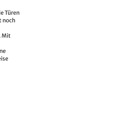
ie Türen
t noch
. Mit
hne
eise