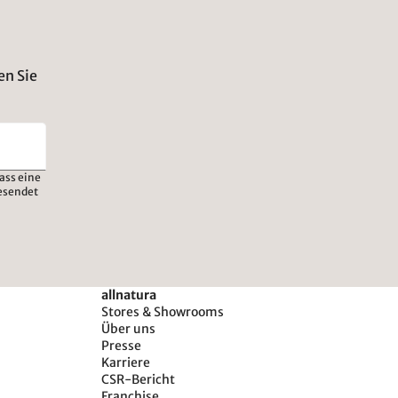
en Sie
ass eine
esendet
allnatura
Stores & Showrooms
Über uns
Presse
Karriere
CSR-Bericht
Franchise