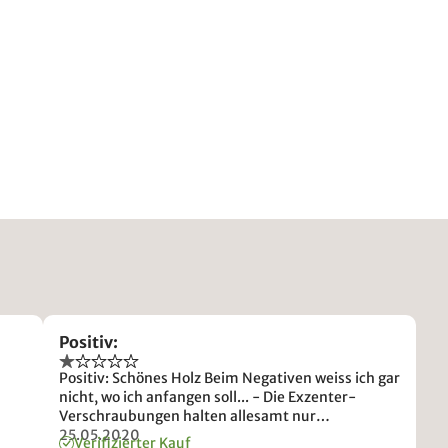
Positiv:
Positiv: Schönes Holz Beim Negativen weiss ich gar
nicht, wo ich anfangen soll... - Die Exzenter-
Verschraubungen halten allesamt nur
ungenügend. Sie drehen sich von selbst heraus,
25.05.2020
Verifizierter Kauf