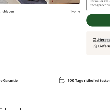
Ihr neuer Kle
fachgerecht 
Schubladen
1 von 4
Hergest
Liefer
re Garantie
100 Tage risikofrei teste