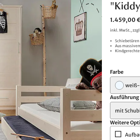
"Kiddy
1.459,00 
inkl. MwSt., zzg
Schiebetüren 
Aus massivem
Kindgerechtes
Farbe
weiß-
Ausführung
mit Schub
Weitere Opt
Aufba