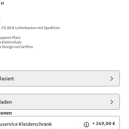
"
€
l. 59,00 € Lieferkosten mit Spedition
sparen Platz
 Kiefernholz
 Design mit Griffen
lasiert
laden
ionen
+ 249,00 €
uservice Kleiderschrank