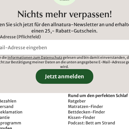
Nichts mehr verpassen!
n Sie sich jetzt für den allnatura-Newsletter an und erhalt
einen 25,- Rabatt-Gutschein.
Adresse (Pflichtfeld)
e die
Informationen zum Datenschutz
gelesen und bin damit einverstanden, d
cht zur Bestätigung meiner Daten an die unten angegebene E-Mail-Adresse g
wird.
Jetzt anmelden
Rund um den perfekten Schlaf
Bezahlen
Ratgeber
Versand
Matratzen-Finder
Reklamation
Bettdecken-Finder
antie
Kissen-Finder
sprogramm
Podcast: Bett am Strand
rrufen