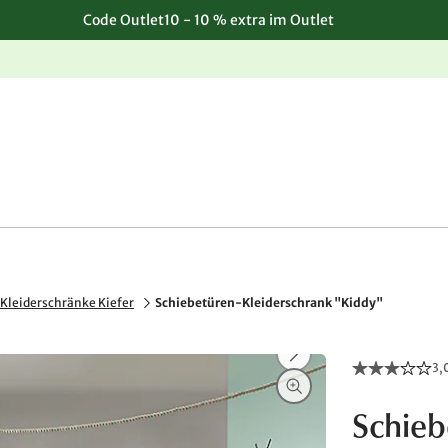
Code Outlet10 - 10 % extra im Outlet
Einfache, kostenlose Rücksendung
Kleiderschränke Kiefer
Schiebetüren-Kleiderschrank "Kiddy"
3,
Schieb