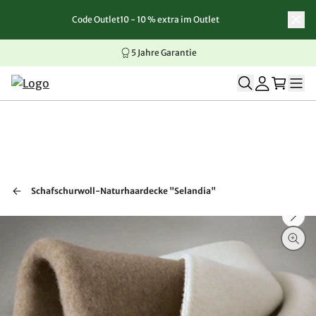
Code Outlet10 - 10 % extra im Outlet
Zum Inhalt springen
Zur Navigation springen
Zum Seitenende springen
5 Jahre Garantie
Schafschurwoll-Naturhaardecke "Selandia"