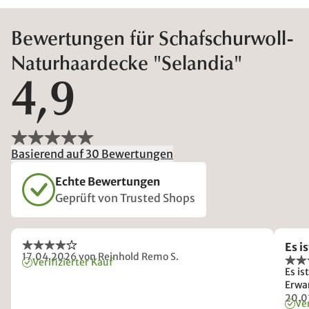
Bewertungen für Schafschurwoll-
Naturhaardecke "Selandia"
4,9
Basierend auf 30 Bewertungen
Echte Bewertungen
Geprüft von Trusted Shops
Es i
17.04.2026
von Reinhold Remo S.
Verifizierter Kauf
Es is
Erwar
20.0
Ver