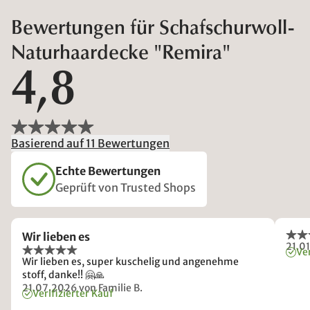
Bewertungen für Schafschurwoll-
Naturhaardecke "Remira"
4,8
Basierend auf 11 Bewertungen
Echte Bewertungen
Geprüft von Trusted Shops
Wir lieben es
21.0
Ver
Wir lieben es, super kuschelig und angenehme
stoff, danke!! 🤗🙏
21.07.2026
von Familie B.
Verifizierter Kauf