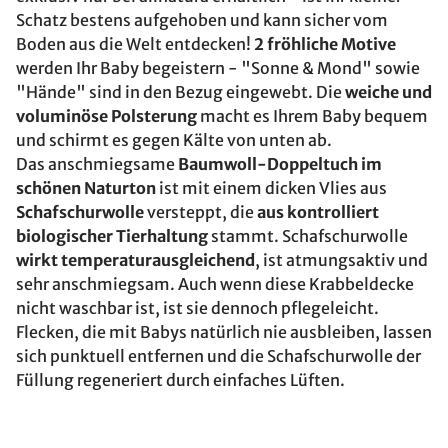
Schatz bestens aufgehoben und kann sicher vom
Boden aus die Welt entdecken!
2 fröhliche Motive
werden Ihr Baby begeistern - "Sonne & Mond" sowie
"Hände" sind in den Bezug eingewebt. Die
weiche und
voluminöse Polsterung
macht es Ihrem Baby bequem
und schirmt es gegen Kälte von unten ab.
Das anschmiegsame
Baumwoll-Doppeltuch im
schönen Naturton
ist mit einem dicken Vlies aus
Schafschurwolle
versteppt, die
aus kontrolliert
biologischer Tierhaltung
stammt. Schafschurwolle
wirkt temperaturausgleichend
, ist atmungsaktiv und
sehr anschmiegsam. Auch wenn diese Krabbeldecke
nicht waschbar ist, ist sie dennoch pflegeleicht.
Flecken, die mit Babys natürlich nie ausbleiben, lassen
sich punktuell entfernen und die Schafschurwolle der
Füllung regeneriert durch einfaches Lüften.