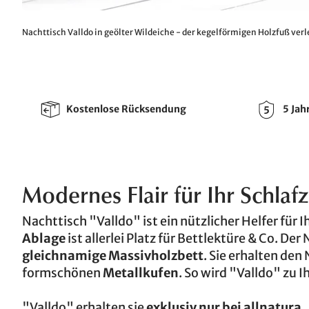
Nachttisch Valldo in geölter Wildeiche - der kegelförmigen Holzfuß ve
Kostenlose Rücksendung
5 Jah
Modernes Flair für Ihr Schla
Nachttisch "Valldo" ist ein nützlicher Helfer für
Ablage
ist allerlei Platz für Bettlektüre & Co. De
gleichnamige Massivholzbett
. Sie erhalten de
formschönen
Metallkufen
. So wird "Valldo" zu 
"Valldo" erhalten sie
exklusiv nur bei allnatura
.