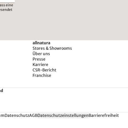
ass eine
esendet
allnatura
Stores & Showrooms
Über uns
Presse
Karriere
CSR-Bericht
Franchise
nd
um
Datenschutz
AGB
Datenschutzeinstellungen
Barrierefreiheit