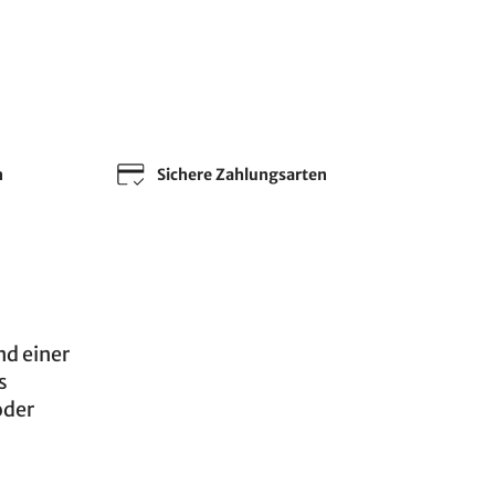
n
Sichere Zahlungsarten
d einer
s
der