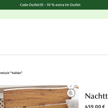
Code Outlet10 - 10 % extra im Outlet
Einfache, kostenlose Rücksendung
ttisch "Valldo"
Nachtt
459,00 €