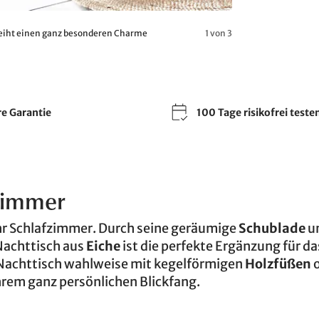
rleiht einen ganz besonderen Charme
1 von 3
re Garantie
100 Tage risikofrei teste
fzimmer
 Ihr Schlafzimmer. Durch seine geräumige
Schublade
un
r Nachttisch aus
Eiche
ist die perfekte Ergänzung für da
n Nachttisch wahlweise mit kegelförmigen
Holzfüßen
o
Ihrem ganz persönlichen Blickfang.