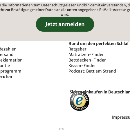
e die
Informationen zum Datenschutz
gelesen und bin damit einverstanden, d
cht zur Bestätigung meiner Daten an die unten angegebene E-Mail-Adresse g
wird.
Jetzt anmelden
Rund um den perfekten Schlaf
Bezahlen
Ratgeber
Versand
Matratzen-Finder
Reklamation
Bettdecken-Finder
antie
Kissen-Finder
sprogramm
Podcast: Bett am Strand
rrufen
Sicher einkaufen in Deutschla
Impress