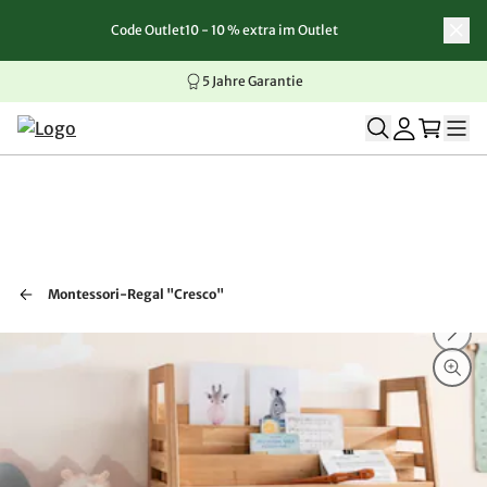
Code Outlet10 - 10 % extra im Outlet
Zum Inhalt springen
Zur Navigation springen
Zum Seitenende springen
5 Jahre Garantie
Montessori-Regal "Cresco"