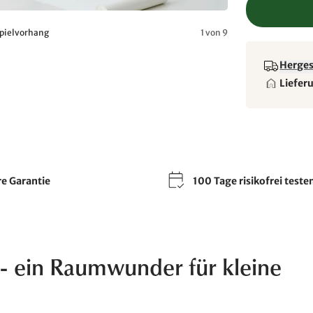
Spielvorhang
1 von 9
Hergest
Liefer
re Garantie
100 Tage risikofrei teste
 - ein Raumwunder für kleine