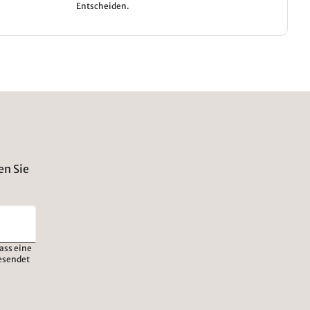
Entscheiden.
en Sie
ass eine
esendet