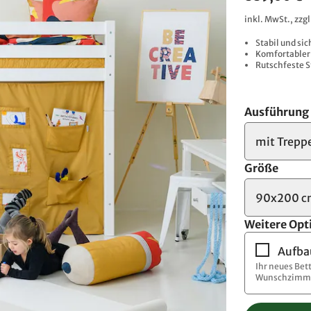
inkl. MwSt., zzg
Stabil und si
Komfortabler 
Rutschfeste S
Ausführung
mit Trepp
Größe
90x200 
Weitere Opt
Aufba
Ihr neues Bet
Wunschzimme