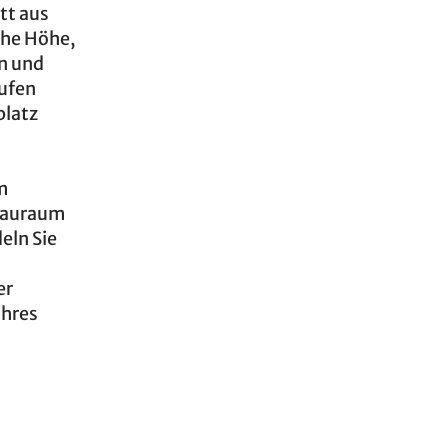
tt aus
che Höhe,
en und
tufen
platz
m
Stauraum
eln Sie
er
Ihres