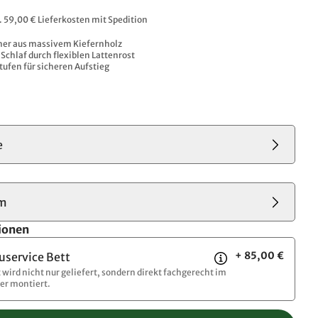
l. 59,00 € Lieferkosten mit Spedition
cher aus massivem Kiefernholz
Schlaf durch flexiblen Lattenrost
tufen für sicheren Aufstieg
e
cm
ionen
+ 85,00 €
uservice Bett
t wird nicht nur geliefert, sondern direkt fachgerecht im
r montiert.