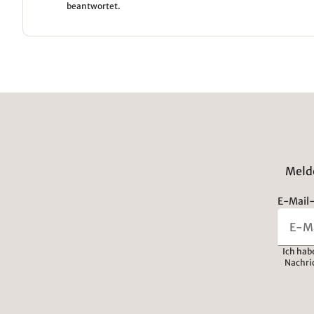
beantwortet.
Melde
E-Mail-
Ich hab
Nachri