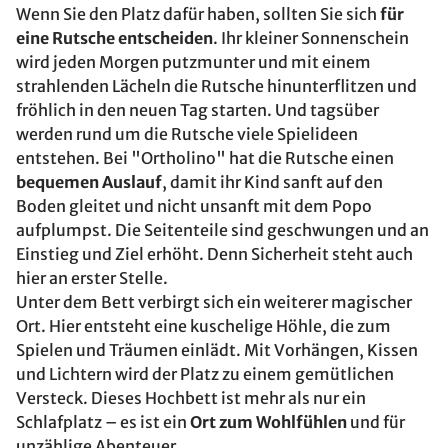
Wenn Sie den Platz dafür haben, sollten Sie sich
für
eine Rutsche entscheiden
. Ihr kleiner Sonnenschein
wird jeden Morgen putzmunter und mit einem
strahlenden Lächeln die Rutsche hinunterflitzen und
fröhlich in den neuen Tag starten. Und tagsüber
werden rund um die Rutsche viele Spielideen
entstehen. Bei "Ortholino" hat die Rutsche einen
bequemen Auslauf
, damit ihr Kind sanft auf den
Boden gleitet und nicht unsanft mit dem Popo
aufplumpst. Die Seitenteile sind geschwungen und an
Einstieg und Ziel erhöht. Denn Sicherheit steht auch
hier an erster Stelle.
Unter dem Bett verbirgt sich ein weiterer magischer
Ort. Hier entsteht eine kuschelige Höhle, die zum
Spielen und Träumen einlädt. Mit Vorhängen, Kissen
und Lichtern wird der Platz zu einem gemütlichen
Versteck. Dieses Hochbett ist mehr als nur ein
Schlafplatz – es ist ein
Ort zum Wohlfühlen
und für
unzählige Abenteuer.